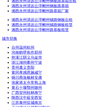
湘西永州清远云浮郴州钢板路基箱出租
湘西永州清远云浮郴州钢板路基箱
湘西永州清远云浮郴州路基箱厂家
湘西永州清远云浮郴州铺路钢板出租
湘西永州清远云浮郴州铺路钢板租赁
湘西永州清远云浮郴州路基板租赁
城市切换
台州温州杭州
河南鹤壁焦作郑州
慈溪江阴义乌金华
浙江湖州衢州宁波
贵州遵义贵阳
黄冈孝感恩施咸宁
铜川商洛榆林安康
张家港太仓常熟上海
黄石十堰鄂州随州
广西贺州桂林南宁
陕西汉中延安西安
江苏泰州盐城南京